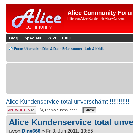
Alice Community Foru
Hilfe von Alice-Kunden für Alice-Kunden.
Blog
Specials
Wiki
FAQ
Foren-Übersicht
‹
Dies & Das
‹
Erfahrungen - Lob & Kritik
Alice Kundenservice total unverschämt !!!!!!!!!!!
Antwort erstellen
Alice Kundenservice total unvers
von
Dine666
» Fr 3. Jun 2011, 13:55