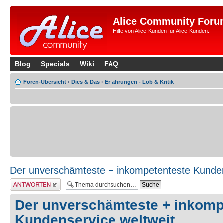
Alice Community Foru
Hilfe von Alice-Kunden für Alice-Kunden.
Blog
Specials
Wiki
FAQ
Foren-Übersicht
‹
Dies & Das
‹
Erfahrungen - Lob & Kritik
Der unverschämteste + inkompetenteste Kunden
Antwort erstellen
Der unverschämteste + inkomp
Kundenservice weltweit