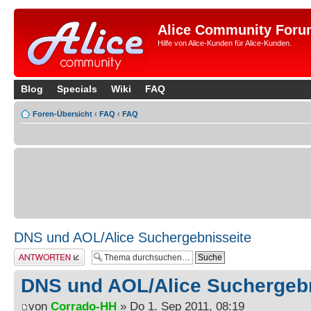
Alice Community Foru
Hilfe von Alice-Kunden für Alice-Kunden.
Blog
Specials
Wiki
FAQ
Foren-Übersicht
‹
FAQ
‹
FAQ
DNS und AOL/Alice Suchergebnisseite
Antwort erstellen
DNS und AOL/Alice Suchergebn
von
Corrado-HH
» Do 1. Sep 2011, 08:19