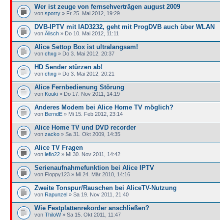
Wer ist zeuge von fernsehverträgen august 2009
von
sporry
» Fr 25. Mai 2012, 19:29
DVB-IPTV mit IAD3232, geht mit ProgDVB auch über WLAN
von
Älisch
» Do 10. Mai 2012, 11:11
Alice Settop Box ist ultralangsam!
von
chxg
» Do 3. Mai 2012, 20:37
HD Sender stürzen ab!
von
chxg
» Do 3. Mai 2012, 20:21
Alice Fernbedienung Störung
von
Kouki
» Do 17. Nov 2011, 14:19
Anderes Modem bei Alice Home TV möglich?
von
BerndE
» Mi 15. Feb 2012, 23:14
Alice Home TV und DVD recorder
von
zacko
» Sa 31. Okt 2009, 14:35
Alice TV Fragen
von
leflo22
» Mi 30. Nov 2011, 14:42
Serienaufnahmefunktion bei Alice IPTV
von Floppy123 » Mi 24. Mär 2010, 14:16
Zweite Tonspur/Rauschen bei AliceTV-Nutzung
von
Rapunzel
» Sa 19. Nov 2011, 21:40
Wie Festplattenrekorder anschließen?
von
ThiloW
» Sa 15. Okt 2011, 11:47