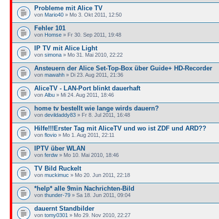
Probleme mit Alice TV
von
Mario40
» Mo 3. Okt 2011, 12:50
Fehler 101
von
Homse
» Fr 30. Sep 2011, 19:48
IP TV mit Alice Light
von
simona
» Mo 31. Mai 2010, 22:22
Ansteuern der Alice Set-Top-Box über Guide+ HD-Recorder
von
mawahh
» Di 23. Aug 2011, 21:36
AliceTV - LAN-Port blinkt dauerhaft
von
Albu
» Mi 24. Aug 2011, 18:46
home tv bestellt wie lange wirds dauern?
von
devildaddy83
» Fr 8. Jul 2011, 16:48
Hilfe!!!Erster Tag mit AliceTV und wo ist ZDF und ARD??
von
flovio
» Mo 1. Aug 2011, 22:11
IPTV über WLAN
von
ferdw
» Mo 10. Mai 2010, 18:46
TV Bild Ruckelt
von
muckimuc
» Mo 20. Jun 2011, 22:18
*help* alle 9min Nachrichten-Bild
von
thunder-79
» Sa 18. Jun 2011, 09:04
dauernt Standbilder
von
tomy0301
» Mo 29. Nov 2010, 22:27