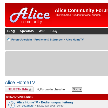
Alice Community Foru
Hilfe von Alice-Kunden für Alice-Kunden.
Blog
Specials
Wiki
FAQ
Foren-Übersicht
‹
Probleme & Störungen
‹
Alice HomeTV
Alice HomeTV
Neues Thema erstellen
BEKANNTMACHUNGEN
Alice HomeTV - Bedienungsanleitung
von
Localhorst
» Di 22. Jan 2008, 10:50