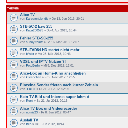
THEMEN
Alice TV
von
Karpatenblondie
» Do 13. Jun 2013, 20:01
STB-SC-2 bzw 255
von
Katja250575
» Do 4. Apr 2013, 18:44
Fehler STB-SC-255
von
sunnyfromftl
» Sa 16. Mär 2013, 12:07
STB-ITAD84 HD startet nicht mehr
von
bfwler
» Mo 25. Mär 2013, 10:43
VDSL und IPTV Nutzen ?!
von
FotoBerlin
» Mi 5. Dez 2012, 12:01
Alice-Box an Home-Kino anschließen
von
k.leenchen
» Fr 9. Nov 2012, 12:55
Einzelne Sender frieren nach kurzer Zeit ein
von
-FuFu-
» Di 24. Jul 2012, 02:06
Kein TV-Bild und Internet super lahm :/
von
Romi
» Sa 21. Jul 2012, 20:16
Alice TV Box und Videorecorder
von
nomis23
» Fr 8. Jun 2012, 00:47
Ausfall TV
von
Bea
» Di 5. Jun 2012, 10:44