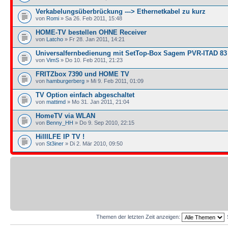
Verkabelungsüberbrückung ---> Ethernetkabel zu kurz
von
Romi
» Sa 26. Feb 2011, 15:48
HOME-TV bestellen OHNE Receiver
von
Latcho
» Fr 28. Jan 2011, 14:21
Universalfernbedienung mit SetTop-Box Sagem PVR-ITAD 83 
von
VimS
» Do 10. Feb 2011, 21:23
FRITZbox 7390 und HOME TV
von
hamburgerberg
» Mi 9. Feb 2011, 01:09
TV Option einfach abgeschaltet
von
mattimd
» Mo 31. Jan 2011, 21:04
HomeTV via WLAN
von
Benny_HH
» Do 9. Sep 2010, 22:15
HiIIILFE IP TV !
von
St3iner
» Di 2. Mär 2010, 09:50
Themen der letzten Zeit anzeigen: