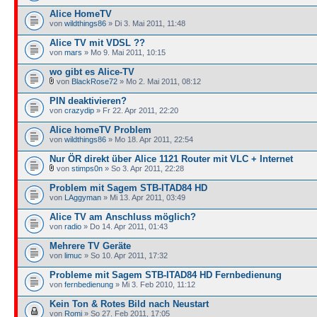
Alice HomeTV
von
wildthings86
» Di 3. Mai 2011, 11:48
Alice TV mit VDSL ??
von
mars
» Mo 9. Mai 2011, 10:15
wo gibt es Alice-TV
von
BlackRose72
» Mo 2. Mai 2011, 08:12
PIN deaktivieren?
von
crazydip
» Fr 22. Apr 2011, 22:20
Alice homeTV Problem
von
wildthings86
» Mo 18. Apr 2011, 22:54
Nur ÖR direkt über Alice 1121 Router mit VLC + Internet
von
stimps0n
» So 3. Apr 2011, 22:28
Problem mit Sagem STB-ITAD84 HD
von
LAggyman
» Mi 13. Apr 2011, 03:49
Alice TV am Anschluss möglich?
von
radio
» Do 14. Apr 2011, 01:43
Mehrere TV Geräte
von
limuc
» So 10. Apr 2011, 17:32
Probleme mit Sagem STB-ITAD84 HD Fernbedienung
von
fernbedienung
» Mi 3. Feb 2010, 11:12
Kein Ton & Rotes Bild nach Neustart
von
Romi
» So 27. Feb 2011, 17:05