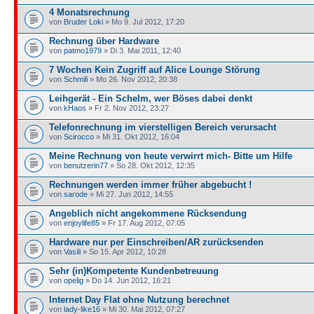
4 Monatsrechnung
von
Bruder Loki
» Mo 9. Jul 2012, 17:20
Rechnung über Hardware
von
patmo1979
» Di 3. Mai 2011, 12:40
7 Wochen Kein Zugriff auf Alice Lounge Störung
von
Schmili
» Mo 26. Nov 2012, 20:38
Leihgerät - Ein Schelm, wer Böses dabei denkt
von
kHaos
» Fr 2. Nov 2012, 23:27
Telefonrechnung im vierstelligen Bereich verursacht
von
Scirocco
» Mi 31. Okt 2012, 16:04
Meine Rechnung von heute verwirrt mich- Bitte um Hilfe
von
benutzerin77
» So 28. Okt 2012, 12:35
Rechnungen werden immer früher abgebucht !
von
sarode
» Mi 27. Jun 2012, 14:55
Angeblich nicht angekommene Rücksendung
von
enjoylife85
» Fr 17. Aug 2012, 07:05
Hardware nur per Einschreiben/AR zurücksenden
von
Vasili
» So 15. Apr 2012, 10:28
Sehr (in)Kompetente Kundenbetreuung
von
opelig
» Do 14. Jun 2012, 16:21
Internet Day Flat ohne Nutzung berechnet
von
lady-like16
» Mi 30. Mai 2012, 07:27