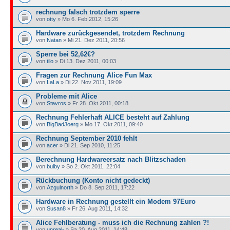
rechnung falsch trotzdem sperre
von
otty
» Mo 6. Feb 2012, 15:26
Hardware zurückgesendet, trotzdem Rechnung
von
Natan
» Mi 21. Dez 2011, 20:56
Sperre bei 52,62€?
von
tilo
» Di 13. Dez 2011, 00:03
Fragen zur Rechnung Alice Fun Max
von
LaLa
» Di 22. Nov 2011, 19:09
Probleme mit Alice
von
Stavros
» Fr 28. Okt 2011, 00:18
Rechnung Fehlerhaft ALICE besteht auf Zahlung
von
BigBadJoerg
» Mo 17. Okt 2011, 09:40
Rechnung September 2010 fehlt
von
acer
» Di 21. Sep 2010, 11:25
Berechnung Hardwareersatz nach Blitzschaden
von
bulby
» So 2. Okt 2011, 22:04
Rückbuchung (Konto nicht gedeckt)
von
Azgulnorth
» Do 8. Sep 2011, 17:22
Hardware in Rechnung gestellt ein Modem 97Euro
von
Susan8
» Fr 26. Aug 2011, 14:32
Alice Fehlberatung - muss ich die Rechnung zahlen ?!
von
unreal-
» Sa 20. Aug 2011, 14:48