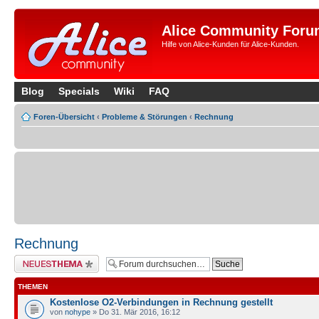
Alice Community Foru
Hilfe von Alice-Kunden für Alice-Kunden.
Blog
Specials
Wiki
FAQ
Foren-Übersicht
‹
Probleme & Störungen
‹
Rechnung
Rechnung
Neues Thema erstellen
THEMEN
Kostenlose O2-Verbindungen in Rechnung gestellt
von
nohype
» Do 31. Mär 2016, 16:12