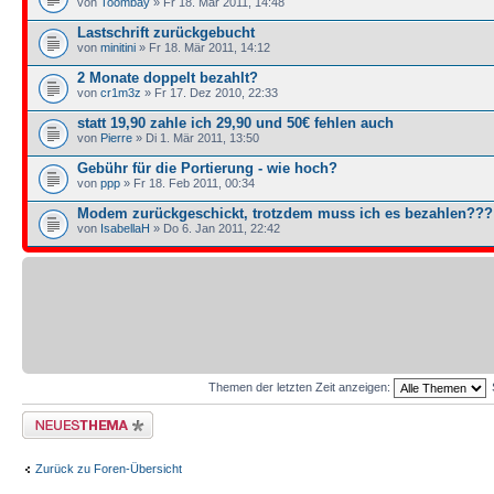
von
Toombay
» Fr 18. Mär 2011, 14:48
Lastschrift zurückgebucht
von
minitini
» Fr 18. Mär 2011, 14:12
2 Monate doppelt bezahlt?
von
cr1m3z
» Fr 17. Dez 2010, 22:33
statt 19,90 zahle ich 29,90 und 50€ fehlen auch
von
Pierre
» Di 1. Mär 2011, 13:50
Gebühr für die Portierung - wie hoch?
von
ppp
» Fr 18. Feb 2011, 00:34
Modem zurückgeschickt, trotzdem muss ich es bezahlen???!
von
IsabellaH
» Do 6. Jan 2011, 22:42
Themen der letzten Zeit anzeigen:
Neues Thema erstellen
Zurück zu Foren-Übersicht