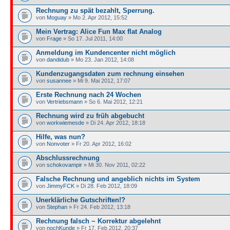
Rechnung zu spät bezahlt, Sperrung.
von
Moguay
» Mo 2. Apr 2012, 15:52
Mein Vertrag: Alice Fun Max flat Analog
von
Frage
» So 17. Jul 2011, 14:00
Anmeldung im Kundencenter nicht möglich
von
dandidub
» Mo 23. Jan 2012, 14:08
Kundenzugangsdaten zum rechnung einsehen
von
susannee
» Mi 9. Mai 2012, 17:07
Erste Rechnung nach 24 Wochen
von
Vertriebsmann
» So 6. Mai 2012, 12:21
Rechnung wird zu früh abgebucht
von
workwiemesde
» Di 24. Apr 2012, 18:18
Hilfe, was nun?
von
Nonvoter
» Fr 20. Apr 2012, 16:02
Abschlussrechnung
von
schokovampir
» Mi 30. Nov 2011, 02:22
Falsche Rechnung und angeblich nichts im System
von
JimmyFCK
» Di 28. Feb 2012, 18:09
Unerklärliche Gutschriften!?
von
Stephan
» Fr 24. Feb 2012, 13:18
Rechnung falsch ~ Korrektur abgelehnt
von
nochKunde
» Fr 17. Feb 2012, 20:37