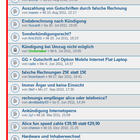
Auszahlung von Gutschriften durch falsche Rechnung
von
maoex
» Mi 10. Aug 2011, 22:17
Endabrechnung nach Kündigung
von
Susan8
» Sa 30. Jul 2011, 19:05
Sonderkündigungsrecht?
von
Kris3101
» Mi 20. Jul 2011, 18:23
Kündigung bei Umzug nicht möglich
von
Undertaker
» Mi 6. Jul 2011, 23:05
GG + Gutschrift auf Option Mobile Internet Flat Laptop
von
radio
» Mo 6. Jun 2011, 14:37
falsche Rechnungen 25€ statt 15€
von
feuerbaum
» Mi 27. Apr 2011, 19:41
Immer Ärger und keine Einsicht
von
Stef
» Mo 27. Sep 2010, 17:35
rechnungs empfänger alice oder telefonica?
von
devildaddy83
» So 5. Jun 2011, 14:34
Ankündigung Internetsperre
von
Jyl
» Mi 18. Mai 2011, 23:09
Alice fun speed zahle €39,90 statt €29,90
von
cheese
» Mi 15. Dez 2010, 21:25
Hardware und Inhaberwechsel