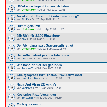
DNS-Fehler legen Domain .de lahm
von
Undertaker
» Do 13. Mai 2010, 02:51
Anruf durch Alice mit Bandaufzeichnung?
von
SimKa
» Do 17. Sep 2009, 21:10
Dumm gelaufen.
von
Undertaker
» Mo 5. Apr 2010, 16:12
25MBit/s für 3.300 Einwohner
von
bhv
» Do 18. Mär 2010, 14:02
Der Abmahnanwalt Gravenreuth ist tot
von
Undertaker
» Mo 22. Feb 2010, 18:49
HanseNet gehört jetzt zu Telefonica
von
bhv
» Mi 17. Feb 2010, 12:56
Wie habt Ihr hier her gefunden
von
Torsten68
» Di 4. Dez 2007, 12:47
Streitgespräch zum Thema Providerwechsel
von
EmoHoernRockz
» Fr 5. Feb 2010, 13:09
Neue Anti-Viren-CD von c't
von
vector2a
» Mo 4. Jan 2010, 19:50
Kostenlos Faxe Versenden
von
Torsten68
» Mi 5. Dez 2007, 08:39
Mich gibts noch