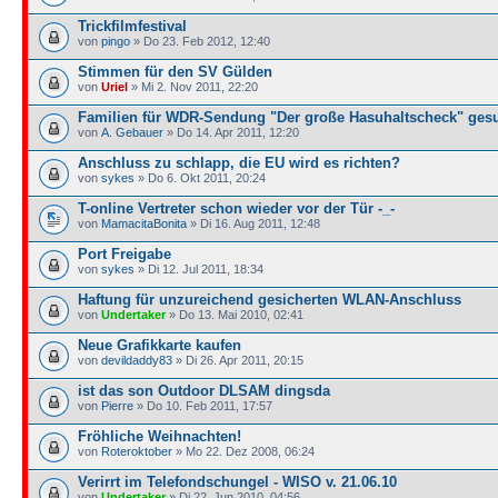
Trickfilmfestival
von
pingo
» Do 23. Feb 2012, 12:40
Stimmen für den SV Gülden
von
Uriel
» Mi 2. Nov 2011, 22:20
Familien für WDR-Sendung "Der große Hasuhaltscheck" ges
von
A. Gebauer
» Do 14. Apr 2011, 12:20
Anschluss zu schlapp, die EU wird es richten?
von
sykes
» Do 6. Okt 2011, 20:24
T-online Vertreter schon wieder vor der Tür -_-
von
MamacitaBonita
» Di 16. Aug 2011, 12:48
Port Freigabe
von
sykes
» Di 12. Jul 2011, 18:34
Haftung für unzureichend gesicherten WLAN-Anschluss
von
Undertaker
» Do 13. Mai 2010, 02:41
Neue Grafikkarte kaufen
von
devildaddy83
» Di 26. Apr 2011, 20:15
ist das son Outdoor DLSAM dingsda
von
Pierre
» Do 10. Feb 2011, 17:57
Fröhliche Weihnachten!
von
Roteroktober
» Mo 22. Dez 2008, 06:24
Verirrt im Telefondschungel - WISO v. 21.06.10
von
Undertaker
» Di 22. Jun 2010, 04:56