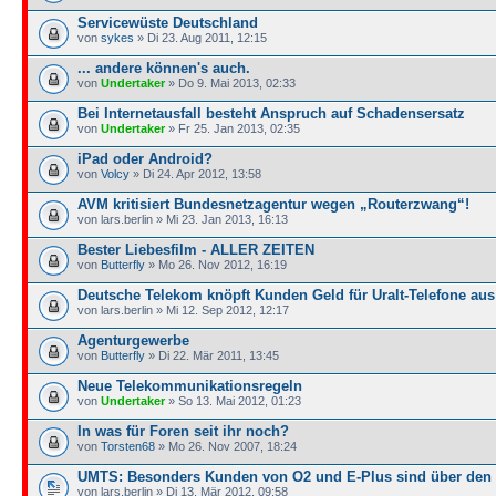
Servicewüste Deutschland
von
sykes
» Di 23. Aug 2011, 12:15
... andere können's auch.
von
Undertaker
» Do 9. Mai 2013, 02:33
Bei Internetausfall besteht Anspruch auf Schadensersatz
von
Undertaker
» Fr 25. Jan 2013, 02:35
iPad oder Android?
von
Volcy
» Di 24. Apr 2012, 13:58
AVM kritisiert Bundesnetzagentur wegen „Routerzwang“!
von lars.berlin » Mi 23. Jan 2013, 16:13
Bester Liebesfilm - ALLER ZEITEN
von
Butterfly
» Mo 26. Nov 2012, 16:19
Deutsche Telekom knöpft Kunden Geld für Uralt-Telefone aus
von lars.berlin » Mi 12. Sep 2012, 12:17
Agenturgewerbe
von
Butterfly
» Di 22. Mär 2011, 13:45
Neue Telekommunikationsregeln
von
Undertaker
» So 13. Mai 2012, 01:23
In was für Foren seit ihr noch?
von
Torsten68
» Mo 26. Nov 2007, 18:24
UMTS: Besonders Kunden von O2 und E-Plus sind über den
von lars.berlin » Di 13. Mär 2012, 09:58