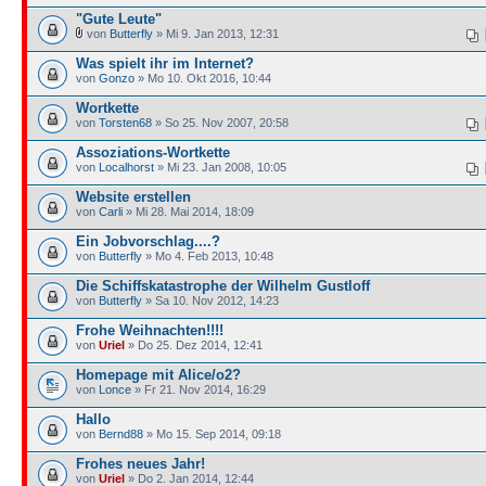
"Gute Leute"
von
Butterfly
» Mi 9. Jan 2013, 12:31
Was spielt ihr im Internet?
von
Gonzo
» Mo 10. Okt 2016, 10:44
Wortkette
von
Torsten68
» So 25. Nov 2007, 20:58
Assoziations-Wortkette
von
Localhorst
» Mi 23. Jan 2008, 10:05
Website erstellen
von
Carli
» Mi 28. Mai 2014, 18:09
Ein Jobvorschlag....?
von
Butterfly
» Mo 4. Feb 2013, 10:48
Die Schiffskatastrophe der Wilhelm Gustloff
von
Butterfly
» Sa 10. Nov 2012, 14:23
Frohe Weihnachten!!!!
von
Uriel
» Do 25. Dez 2014, 12:41
Homepage mit Alice/o2?
von
Lonce
» Fr 21. Nov 2014, 16:29
Hallo
von
Bernd88
» Mo 15. Sep 2014, 09:18
Frohes neues Jahr!
von
Uriel
» Do 2. Jan 2014, 12:44