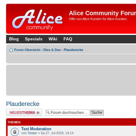
Alice Community Foru
Hilfe von Alice-Kunden für Alice-Kunden.
Blog
Specials
Wiki
FAQ
Foren-Übersicht
‹
Dies & Das
‹
Plauderecke
Plauderecke
Neues Thema erstellen
THEMEN
Test Moderation
von
Tester
» Sa 27. Jul 2019, 14:14