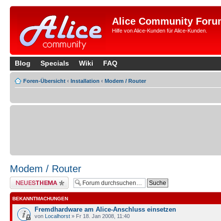
Alice Community Foru
Hilfe von Alice-Kunden für Alice-Kunden.
Blog
Specials
Wiki
FAQ
Foren-Übersicht
‹
Installation
‹
Modem / Router
Modem / Router
Neues Thema erstellen
BEKANNTMACHUNGEN
Fremdhardware am Alice-Anschluss einsetzen
von
Localhorst
» Fr 18. Jan 2008, 11:40