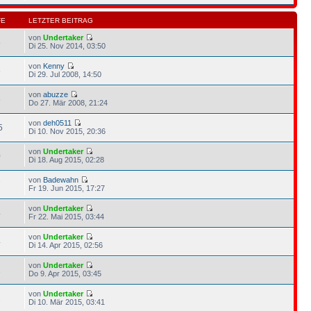
FE
LETZTER BEITRAG
von
Undertaker
5
Di 25. Nov 2014, 03:50
von
Kenny
6
Di 29. Jul 2008, 14:50
von
abuzze
5
Do 27. Mär 2008, 21:24
von
deh0511
5
Di 10. Nov 2015, 20:36
von
Undertaker
0
Di 18. Aug 2015, 02:28
von
Badewahn
7
Fr 19. Jun 2015, 17:27
von
Undertaker
4
Fr 22. Mai 2015, 03:44
von
Undertaker
4
Di 14. Apr 2015, 02:56
von
Undertaker
1
Do 9. Apr 2015, 03:45
von
Undertaker
2
Di 10. Mär 2015, 03:41