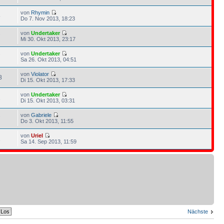
von
Rhymin
5
Do 7. Nov 2013, 18:23
von
Undertaker
7
Mi 30. Okt 2013, 23:17
von
Undertaker
7
Sa 26. Okt 2013, 04:51
von
Violator
8
Di 15. Okt 2013, 17:33
von
Undertaker
1
Di 15. Okt 2013, 03:31
von
Gabriele
7
Do 3. Okt 2013, 11:55
von
Uriel
1
Sa 14. Sep 2013, 11:59
Nächste