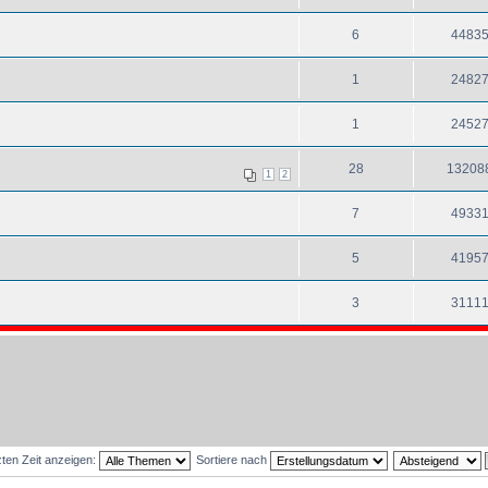
6
4483
1
2482
1
2452
28
13208
1
2
7
4933
5
4195
3
3111
ten Zeit anzeigen:
Sortiere nach