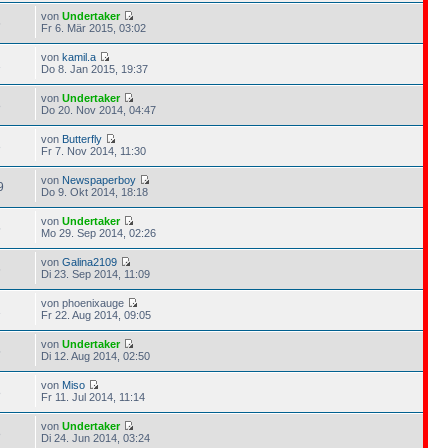
von
Undertaker
6
Fr 6. Mär 2015, 03:02
von
kamil.a
1
Do 8. Jan 2015, 19:37
von
Undertaker
8
Do 20. Nov 2014, 04:47
von
Butterfly
3
Fr 7. Nov 2014, 11:30
von
Newspaperboy
9
Do 9. Okt 2014, 18:18
von
Undertaker
5
Mo 29. Sep 2014, 02:26
von
Galina2109
6
Di 23. Sep 2014, 11:09
von phoenixauge
1
Fr 22. Aug 2014, 09:05
von
Undertaker
5
Di 12. Aug 2014, 02:50
von
Miso
8
Fr 11. Jul 2014, 11:14
von
Undertaker
8
Di 24. Jun 2014, 03:24