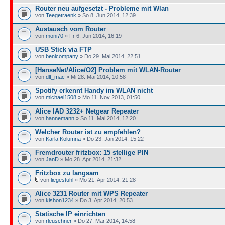
Router neu aufgesetzt - Probleme mit Wlan
von
Teegetraenk
» So 8. Jun 2014, 12:39
Austausch vom Router
von
moni70
» Fr 6. Jun 2014, 16:19
USB Stick via FTP
von
benicompany
» Do 29. Mai 2014, 22:51
[HanseNet/Alice/O2] Problem mit WLAN-Router
von
dlt_mac
» Mi 28. Mai 2014, 10:58
Spotify erkennt Handy im WLAN nicht
von
michael1508
» Mo 11. Nov 2013, 01:50
Alice IAD 3232+ Netgear Repeater
von
hannemann
» So 11. Mai 2014, 12:20
Welcher Router ist zu empfehlen?
von
Karla Kolumna
» Do 23. Jan 2014, 15:22
Fremdrouter fritzbox: 15 stellige PIN
von
JanD
» Mo 28. Apr 2014, 21:32
Fritzbox zu langsam
von
liegestuhl
» Mo 21. Apr 2014, 21:28
Alice 3231 Router mit WPS Repeater
von
kishon1234
» Do 3. Apr 2014, 20:53
Statische IP einrichten
von
rleuschner
» Do 27. Mär 2014, 14:58