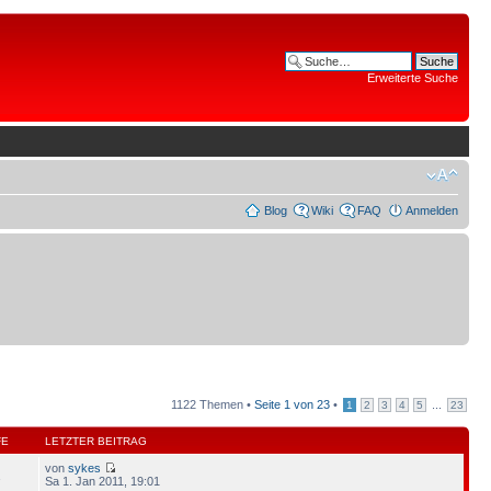
Erweiterte Suche
Blog
Wiki
FAQ
Anmelden
1122 Themen •
Seite
1
von
23
•
...
1
2
3
4
5
23
FE
LETZTER BEITRAG
von
sykes
1
Sa 1. Jan 2011, 19:01