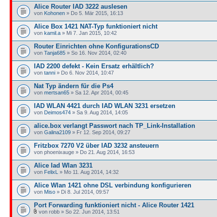
Alice Router IAD 3222 auslesen
von
Kohonen
» Do 5. Mär 2015, 16:13
Alice Box 1421 NAT-Typ funktioniert nicht
von
kamil.a
» Mi 7. Jan 2015, 10:42
Router Einrichten ohne KonfigurationsCD
von
Tanja685
» So 16. Nov 2014, 02:40
IAD 2200 defekt - Kein Ersatz erhältlich?
von
tanni
» Do 6. Nov 2014, 10:47
Nat Typ ändern für die Ps4
von
mertsan65
» Sa 12. Apr 2014, 00:45
IAD WLAN 4421 durch IAD WLAN 3231 ersetzen
von
Deimos474
» Sa 9. Aug 2014, 14:05
alice.box verlangt Passwort nach TP_Link-Installation
von
Galina2109
» Fr 12. Sep 2014, 09:27
Fritzbox 7270 V2 über IAD 3232 ansteuern
von phoenixauge » Do 21. Aug 2014, 16:53
Alice Iad Wlan 3231
von
FelixL
» Mo 11. Aug 2014, 14:32
Alice Wlan 1421 ohne DSL verbindung konfigurieren
von
Miso
» Di 8. Jul 2014, 09:57
Port Forwarding funktioniert nicht - Alice Router 1421
von robb » So 22. Jun 2014, 13:51