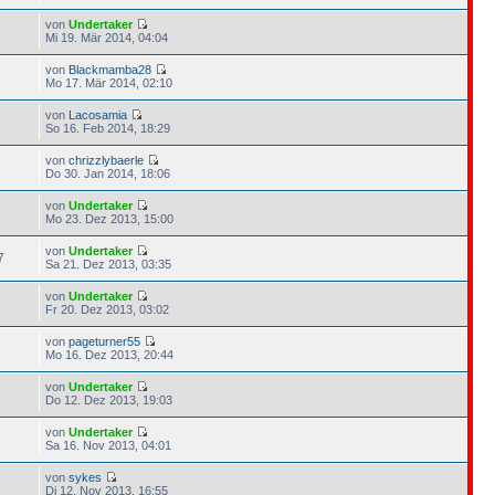
von
Undertaker
6
Mi 19. Mär 2014, 04:04
von
Blackmamba28
1
Mo 17. Mär 2014, 02:10
von
Lacosamia
9
So 16. Feb 2014, 18:29
von
chrizzlybaerle
2
Do 30. Jan 2014, 18:06
von
Undertaker
6
Mo 23. Dez 2013, 15:00
von
Undertaker
7
Sa 21. Dez 2013, 03:35
von
Undertaker
3
Fr 20. Dez 2013, 03:02
von
pageturner55
1
Mo 16. Dez 2013, 20:44
von
Undertaker
6
Do 12. Dez 2013, 19:03
von
Undertaker
1
Sa 16. Nov 2013, 04:01
von
sykes
7
Di 12. Nov 2013, 16:55