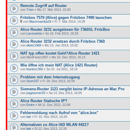
Remote Zugriff auf Router
von
Trion
» Mo 17. Mär 2014, 15:20
Fritzbox 7570 (Alice) gegen Fritzbox 7490 tauschen
von
Blackmamba28
» Fr 7. Mär 2014, 14:28
Alice Router 3231 ausgelesen für 7360SL FritzBox
von
Lacosamia
» So 16. Feb 2014, 18:29
Alice Router 3232 ersetzen durch Fritzbox 7360
von
dieter1968
» Mo 13. Jan 2014, 10:02
NAT typ offen kostet Geld?Alice Router 1421
von MertFener1907 » Mo 16. Dez 2013, 16:13
Wie öffne ich mein NAT (Alice 1421 Router)
von
fearlezz360
» So 31. Jul 2011, 18:19
Problem mit dem Internetzugang
von
Sven197
» Fr 20. Dez 2013, 02:05
Siemens-Router 1121 vergibt keine IP-Adresse an Mac Pro
von
pageturner55
» Sa 14. Dez 2013, 16:05
Alice Router Statische IP?
von
Emire
» Mi 11. Dez 2013, 22:08
Fehlermeldung nach Aufruf von "alice.box"
von
laie
» Fr 15. Nov 2013, 10:20
Alternativen zu Alice IAD WLAN 4421?
von
laie
» Di 12. Nov 2013, 12:26