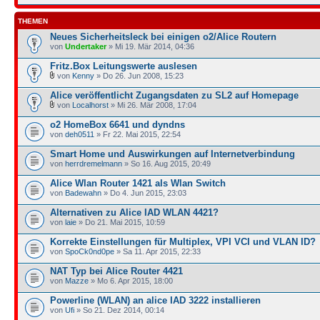
THEMEN
Neues Sicherheitsleck bei einigen o2/Alice Routern
von
Undertaker
» Mi 19. Mär 2014, 04:36
Fritz.Box Leitungswerte auslesen
von
Kenny
» Do 26. Jun 2008, 15:23
Alice veröffentlicht Zugangsdaten zu SL2 auf Homepage
von
Localhorst
» Mi 26. Mär 2008, 17:04
o2 HomeBox 6641 und dyndns
von
deh0511
» Fr 22. Mai 2015, 22:54
Smart Home und Auswirkungen auf Internetverbindung
von
herrdremelmann
» So 16. Aug 2015, 20:49
Alice Wlan Router 1421 als Wlan Switch
von
Badewahn
» Do 4. Jun 2015, 23:03
Alternativen zu Alice IAD WLAN 4421?
von
laie
» Do 21. Mai 2015, 10:59
Korrekte Einstellungen für Multiplex, VPI VCI und VLAN ID?
von
SpoCk0nd0pe
» Sa 11. Apr 2015, 22:33
NAT Typ bei Alice Router 4421
von
Mazze
» Mo 6. Apr 2015, 18:00
Powerline (WLAN) an alice IAD 3222 installieren
von
Ufi
» So 21. Dez 2014, 00:14