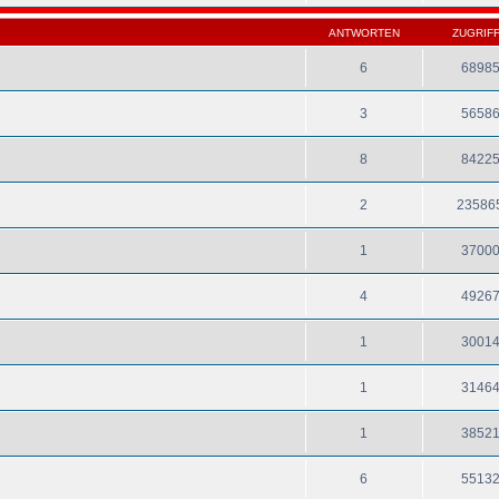
ANTWORTEN
ZUGRIF
6
6898
3
5658
8
8422
2
23586
1
3700
4
4926
1
3001
1
3146
1
3852
6
5513