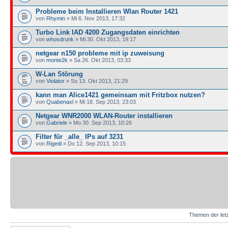
Probleme beim Installieren Wlan Router 1421
von
Rhymin
» Mi 6. Nov 2013, 17:32
Turbo Link IAD 4200 Zugangsdaten einrichten
von
whosdrunk
» Mi 30. Okt 2013, 19:17
netgear n150 probleme mit ip zuweisung
von
monte2k
» Sa 26. Okt 2013, 03:33
W-Lan Störung
von
Violator
» So 13. Okt 2013, 21:29
kann man Alice1421 gemeinsam mit Fritzbox nutzen?
von
Quabenaxl
» Mi 18. Sep 2013, 23:03
Netgear WNR2000 WLAN-Router installieren
von
Gabriele
» Mo 30. Sep 2013, 10:26
Filter für _alle_ IPs auf 3231
von
Rigedi
» Do 12. Sep 2013, 10:15
Themen der letz