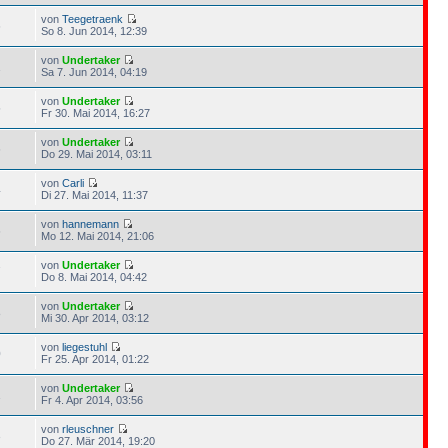
von
Teegetraenk
6
So 8. Jun 2014, 12:39
von
Undertaker
1
Sa 7. Jun 2014, 04:19
von
Undertaker
5
Fr 30. Mai 2014, 16:27
von
Undertaker
6
Do 29. Mai 2014, 03:11
von
Carli
4
Di 27. Mai 2014, 11:37
von
hannemann
6
Mo 12. Mai 2014, 21:06
von
Undertaker
7
Do 8. Mai 2014, 04:42
von
Undertaker
8
Mi 30. Apr 2014, 03:12
von
liegestuhl
0
Fr 25. Apr 2014, 01:22
von
Undertaker
1
Fr 4. Apr 2014, 03:56
von
rleuschner
3
Do 27. Mär 2014, 19:20