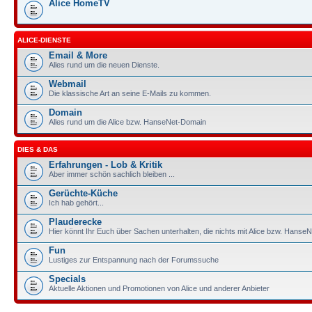
Alice HomeTV
ALICE-DIENSTE
Email & More
Alles rund um die neuen Dienste.
Webmail
Die klassische Art an seine E-Mails zu kommen.
Domain
Alles rund um die Alice bzw. HanseNet-Domain
DIES & DAS
Erfahrungen - Lob & Kritik
Aber immer schön sachlich bleiben ...
Gerüchte-Küche
Ich hab gehört...
Plauderecke
Hier könnt Ihr Euch über Sachen unterhalten, die nichts mit Alice bzw. HanseN
Fun
Lustiges zur Entspannung nach der Forumssuche
Specials
Aktuelle Aktionen und Promotionen von Alice und anderer Anbieter