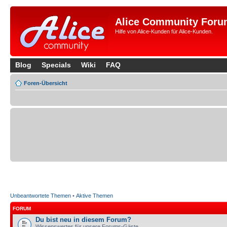
Alice Community Foru
Hilfe von Alice-Kunden für Alice-Kunden.
Blog
Specials
Wiki
FAQ
Foren-Übersicht
Unbeantwortete Themen
•
Aktive Themen
FORUM
Du bist neu in diesem Forum?
Wissenswertes für unsere Forums-Gäste.